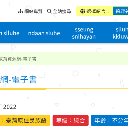
選擇語言：
德鹿
網站導覽
全站搜尋
sseung
sllu
n slluhe
ndaan sluhe
snlhayan
kklu
教育資源網-電子書
網-電子書
T 2022
：
臺灣原住民族語
等級：綜合
年齡：不分