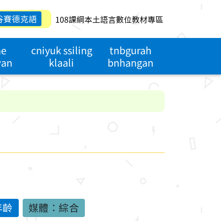
谷賽德克語
108課綱本土語言數位教材專區
he
cniyuk ssiling
tnbgurah
wan
klaali
bnhangan
年齡
媒體：綜合