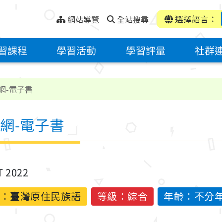
選擇語言：
網站導覽
全站搜尋
習課程
學習活動
學習評量
社群
網-電子書
網-電子書
T 2022
：
臺灣原住民族語
等級：綜合
年齡：不分