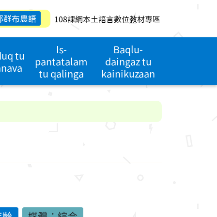
郡群布農語
108課綱本土語言數位教材專區
Is-
Baqlu-
duq tu
pantatalam
daingaz tu
anava
tu qalinga
kainikuzaan
年齡
媒體：綜合