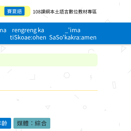
：
賽夏語
108課綱本土語言數位教材專區
ima
rengreng ka
_'ima
tiSkoae:ohen
SaSo'kakra:amen
年齡
媒體：綜合