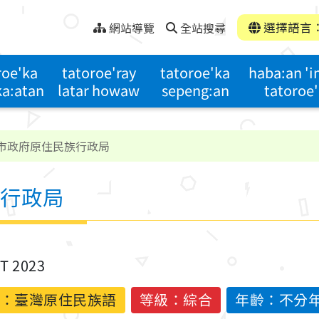
選擇語言
網站導覽
全站搜尋
roe'ka
tatoroe'ray
tatoroe'ka
haba:an '
ka:atan
latar howaw
sepeng:an
tatoroe'
市政府原住民族行政局
行政局
ST 2023
：
臺灣原住民族語
等級：綜合
年齡：不分