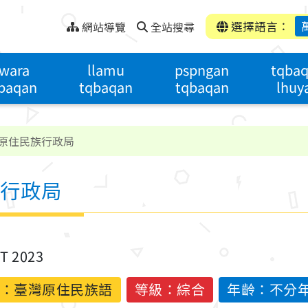
選擇語言：
網站導覽
全站搜尋
wara
llamu
pspngan
tqba
baqan
tqbaqan
tqbaqan
lhuy
原住民族行政局
行政局
ST 2023
：
臺灣原住民族語
等級：綜合
年齡：不分