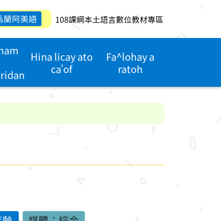
馬蘭阿美語
108課綱本土語言數位教材專區
anam
Hina licay ato
Fa^lohay a
ca’of
ratoh
eridan
年齡
媒體：綜合