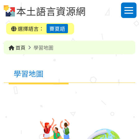
跳到中央內容區塊
本土語言資源網
選單
選擇語言：
賽夏語
首頁
學習地圖
學習地圖