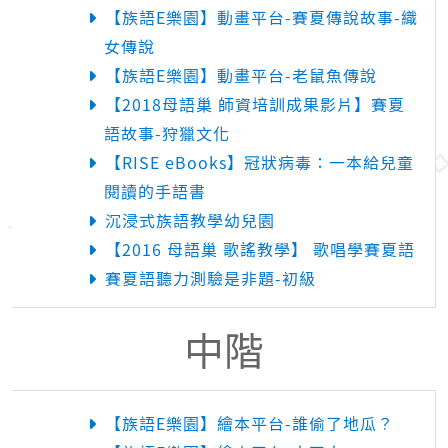
【族語E樂園】動畫平台-賽夏傳說故事-織
女傳說
【族語E樂園】動畫平台-老鼠魚傳說
【2018母語巢 師資培訓成果影片】賽夏
語故事-狩獵文化
【RISE eBooks】冠狀病毒：一本給兒童
閱讀的手語書
沉浸式族語教學幼兒園
【2016 母語巢 歌謠教學】 歌唱學賽夏語
賽夏語聽力測驗是非題-初級
中階
【族語E樂園】繪本平台-誰偷了地瓜？