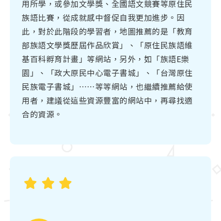
用所學，或參加文學獎、全國語文競賽等原住民
族語比賽，從成就感中督促自我更加進步。因
此，對於此階段的學習者，地圖推薦的是「教育
部族語文學獎歷屆作品欣賞」、「原住民族語維
基百科孵育計畫」等網站，另外，如「族語E樂
園」、「政大原民中心電子書城」、「台灣原住
民族電子書城」……等等網站，也繼續推薦給使
用者，建議從這些資源豐富的網站中，再尋找適
合的資源。