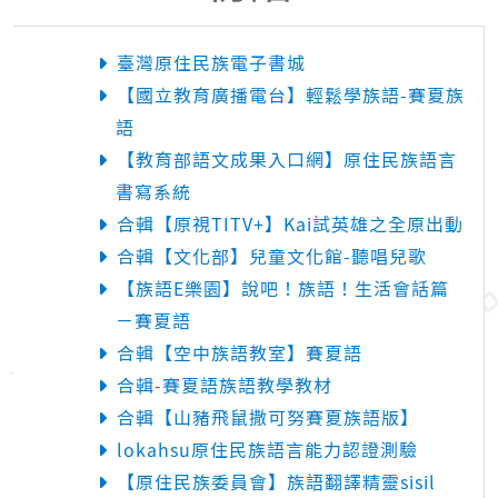
臺灣原住民族電子書城
【國立教育廣播電台】輕鬆學族語-賽夏族
語
【教育部語文成果入口網】原住民族語言
書寫系統
合輯【原視TITV+】Kai試英雄之全原出動
合輯【文化部】兒童文化館-聽唱兒歌
【族語E樂園】說吧！族語！生活會話篇
－賽夏語
合輯【空中族語教室】賽夏語
合輯-賽夏語族語教學教材
合輯【山豬飛鼠撒可努賽夏族語版】
lokahsu原住民族語言能力認證測驗
【原住民族委員會】族語翻譯精靈sisil