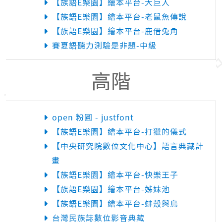
【族語E樂園】繪本平台-大巨人
【族語E樂園】繪本平台-老鼠魚傳說
【族語E樂園】繪本平台-鹿借兔角
賽夏語聽力測驗是非題-中級
高階
open 粉圓 - justfont
【族語E樂園】繪本平台-打獵的儀式
【中央研究院數位文化中心】語言典藏計
畫
【族語E樂園】繪本平台-快樂王子
【族語E樂園】繪本平台-姊妹池
【族語E樂園】繪本平台-蚌殼與鳥
台灣民族誌數位影音典藏