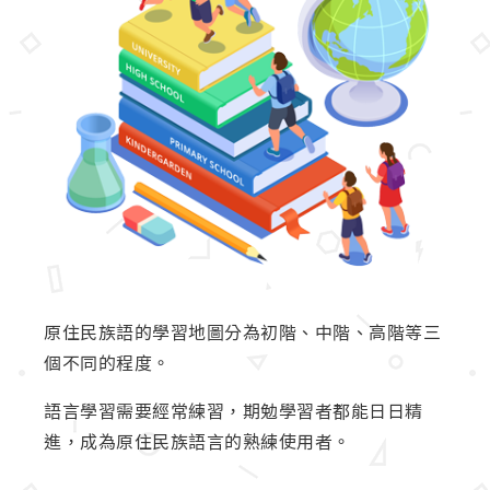
原住民族語的學習地圖分為初階、中階、高階等三
個不同的程度。
語言學習需要經常練習，期勉學習者都能日日精
進，成為原住民族語言的熟練使用者。