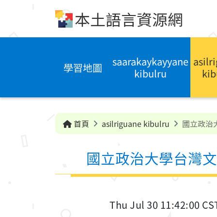
跳到中央內容區塊
本土語言資源網
saarakaykayyane
asilr
學習地圖
kibulru
kib
首頁
asilriguane kibulru
國立政治
國立政治大學台灣文
Thu Jul 30 11:42:00 CS