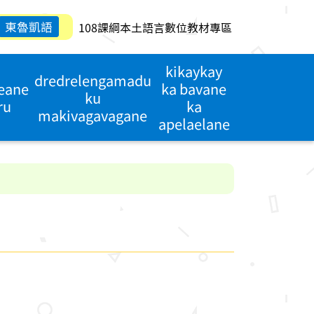
東魯凱語
108課綱本土語言數位教材專區
kikaykay
dredrelengamadu
reane
ka bavane
ku
ru
ka
makivagavagane
apelaelane