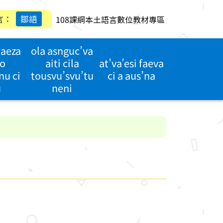
言：
鄒語
108課綱本土語言數位教材專區
’aeza
ola asnguc’va
o
aiti cila
at’va’esi faeva
nu ci
tousvu’svu’tu
ci a aus’na
u
neni