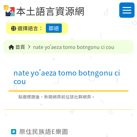
跳到中央內容區塊
本土語言資源網
選單
選擇語言：
鄒語
首頁
nate yo’aeza tomo botngonu ci cou
nate yo’aeza tomo botngonu ci
cou
點選標題後，新開網頁前往該社群網頁。
原住民族語E樂園