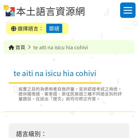
跳到中央內容區塊
本土語言資源網
選單
選擇語言：
鄒語
首頁
te aiti na isicu hia cohivi
te aiti na isicu hia cohivi
設置之目的為使用者自我評量，並非認證考試之用途。
提供閩南語、客家語、原住民族語三種不同語言別的評
量題目，在送出「提交」前均可修正作答。
語言級別：