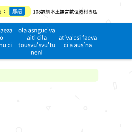
言：
鄒語
108課綱本土語言數位教材專區
’aeza
ola asnguc’va
o
aiti cila
at’va’esi faeva
nu ci
tousvu’svu’tu
ci a aus’na
u
neni