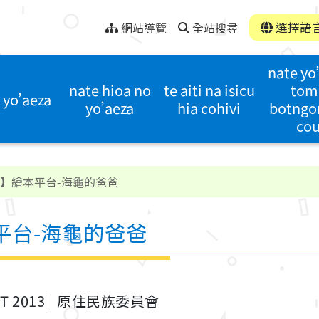
選擇語
網站導覽
全站搜尋
nate yo
nate hioa no
te aiti na isicu
tom
 yo’aeza
yo’aeza
hia cohivi
botngo
co
園】繪本平台-海龜的爸爸
平台-海龜的爸爸
ST 2013
原住民族委員會