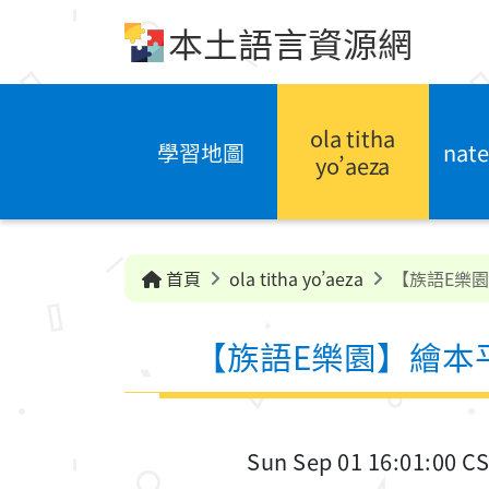
跳到中央內容區塊
本土語言資源網
ola titha
學習地圖
nate
yo’aeza
首頁
ola titha yo’aeza
【族語E樂
【族語E樂園】繪本
Sun Sep 01 16:01:00 C