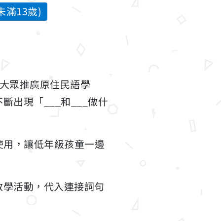
滿13歲)
向大眾推廣原住民語學
出現「___和___做什
文使用，讓低年級孩童一邊
。
教學活動，代入連接詞句