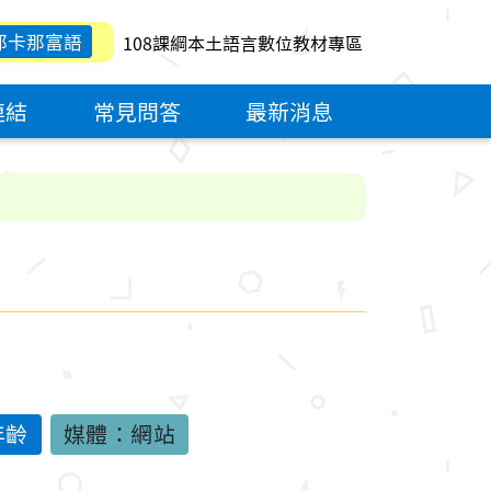
那卡那富語
108課綱本土語言數位教材專區
連結
常見問答
最新消息
年齡
媒體：網站