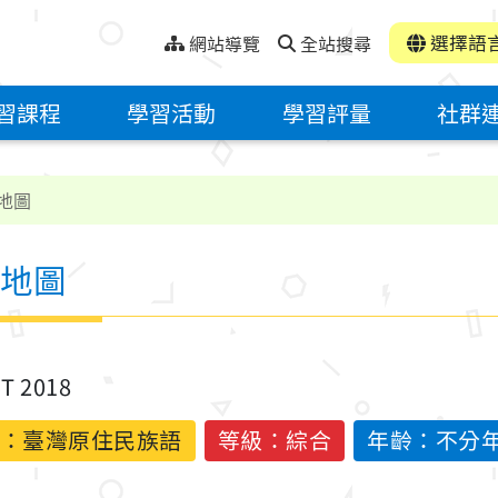
選擇語
網站導覽
全站搜尋
習課程
學習活動
學習評量
社群
地圖
地圖
ST 2018
：
臺灣原住民族語
等級：綜合
年齡：不分