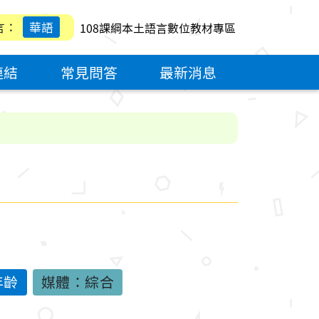
言：
華語
108課綱本土語言數位教材專區
連結
常見問答
最新消息
年齡
媒體：綜合