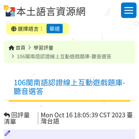
跳到中央內容區塊
本土語言資源網
選單
選擇語言：
華語
首頁
學習評量
106閩南語認證線上互動遊戲題庫-聽音選答
106閩南語認證線上互動遊戲題庫-
聽音選答
回評量
Mon Oct 16 18:05:39 CST 2023 臺
灣台語
清單