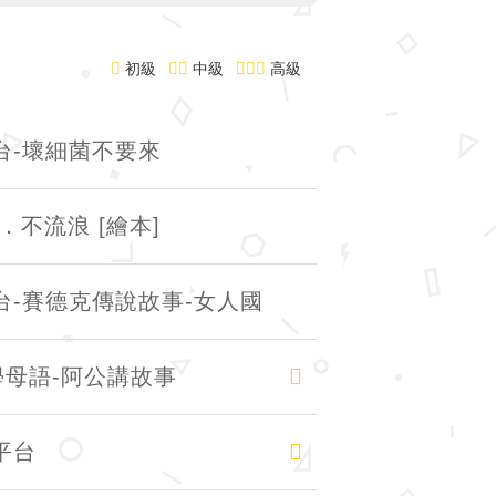
初級
中級
高級
台-壞細菌不要來
不流浪 [繪本]
台-賽德克傳說故事-女人國
初級
學母語-阿公講故事
初級
平台