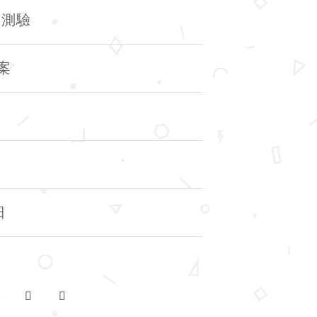
證測驗
案
日
2
下一頁
最後一頁