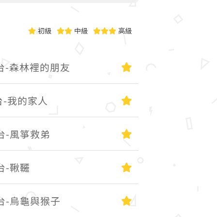
初級
中級
高級
初級
台-森林裡的朋友
初級
台-我的家人
初級
台-風箏救弟
初級
台-鞦韆
初級
台-烏龜與猴子