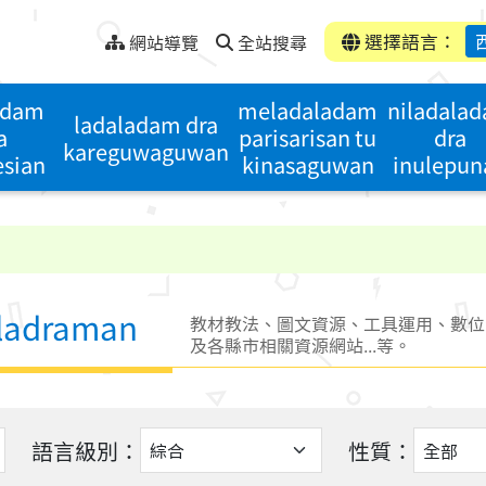
選擇語言：
網站導覽
全站搜尋
adam
meladaladam
niladala
ladaladam dra
a
parisarisan tu
dra
kareguwaguwan
esian
kinasaguwan
inulepun
aladraman
教材教法、圖文資源、工具運用、數位
及各縣市相關資源網站...等。
語言級別：
性質：