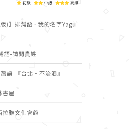
初級
中級
高級
版)】排灣語 - 我的名字Yagu’
排灣語-請問貴姓
】排灣語-『台北・不流浪』
森林書屋
市西拉雅文化會館