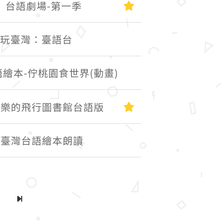
初級
】台語劇場-第一季
黑啤玩臺灣：臺語台
繪本-佇桃園食世界(動畫)
初級
樂樂的飛行圖書館台語版
】臺灣台語繪本朗讀
下一頁
最後一頁