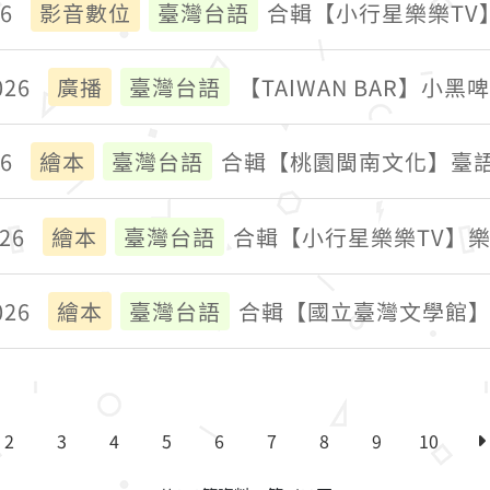
26
影音數位
臺灣台語
合輯【小行星樂樂TV
026
廣播
臺灣台語
【TAIWAN BAR】小
26
繪本
臺灣台語
合輯【桃園閩南文化】臺語
026
繪本
臺灣台語
合輯【小行星樂樂TV】
026
繪本
臺灣台語
合輯【國立臺灣文學館
2
3
4
5
6
7
8
9
10