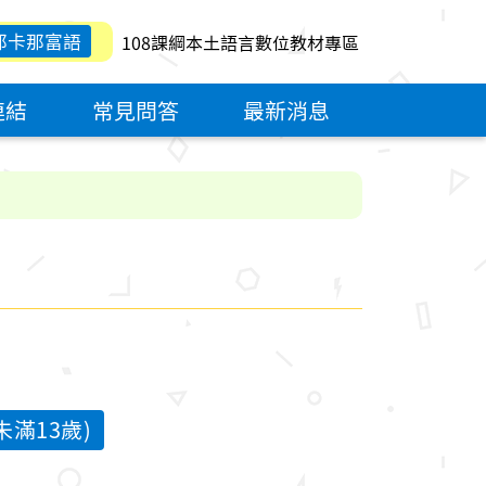
那卡那富語
108課綱本土語言數位教材專區
連結
常見問答
最新消息
滿13歲)