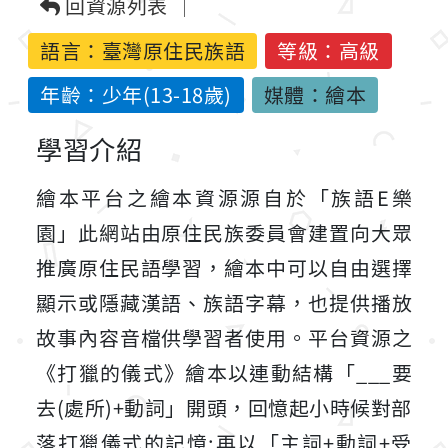
回資源列表
語言：
臺灣原住民族語
等級：高級
年齡：少年(13-18歲)
媒體：繪本
學習介紹
繪本平台之繪本資源源自於「族語E樂
園」此網站由原住民族委員會建置向大眾
推廣原住民語學習，繪本中可以自由選擇
顯示或隱藏漢語、族語字幕，也提供播放
故事內容音檔供學習者使用。平台資源之
《打獵的儀式》繪本以連動結構「___要
去(處所)+動詞」開頭，回憶起小時候對部
落打獵儀式的記憶;再以「主詞+動詞+受