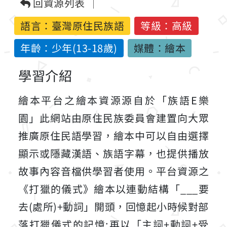
回資源列表
語言：
臺灣原住民族語
等級：高級
年齡：少年(13-18歲)
媒體：繪本
學習介紹
繪本平台之繪本資源源自於「族語E樂
園」此網站由原住民族委員會建置向大眾
推廣原住民語學習，繪本中可以自由選擇
顯示或隱藏漢語、族語字幕，也提供播放
故事內容音檔供學習者使用。平台資源之
《打獵的儀式》繪本以連動結構「___要
去(處所)+動詞」開頭，回憶起小時候對部
落打獵儀式的記憶;再以「主詞+動詞+受