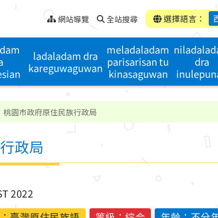
選擇語言：
網站導覽
全站搜尋
adam
meladaladam
niladala
ladaladam dra
a
parisarisan tu
dra
kareguwaguwan
esian
kinasaguwan
inulepun
桃園市政府原住民族行政局
行政局
ST 2022
：
臺灣原住民族語
等級：綜合
年齡：不分