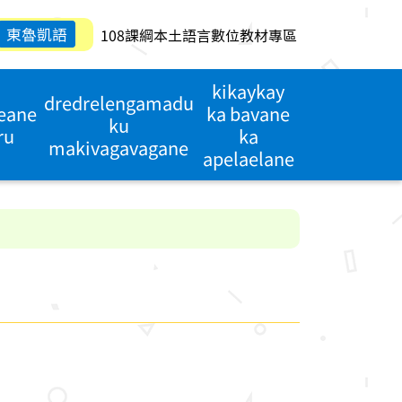
東魯凱語
108課綱本土語言數位教材專區
kikaykay
dredrelengamadu
reane
ka bavane
ku
ru
ka
makivagavagane
apelaelane