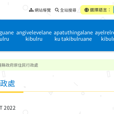
選擇語言：
網站導覽
全站搜尋
iguane
angivelevelane
apatuthingalane
ayelrel
ulru
kibulru
ku takibulruane
kibul
蓮縣政府原住民行政處
政處
ST 2022