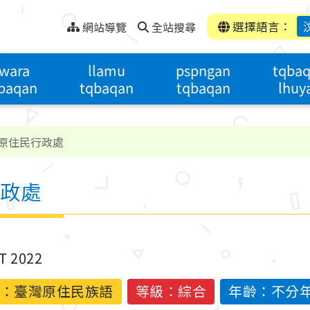
選擇語言：
網站導覽
全站搜尋
wara
llamu
pspngan
tqba
baqan
tqbaqan
tqbaqan
lhuy
原住民行政處
政處
ST 2022
：
臺灣原住民族語
等級：綜合
年齡：不分