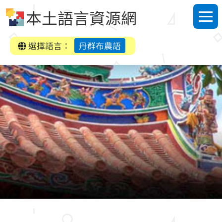
跳到中央內容區塊
本土語言資源網
選單
選擇語言：
丹群布農語