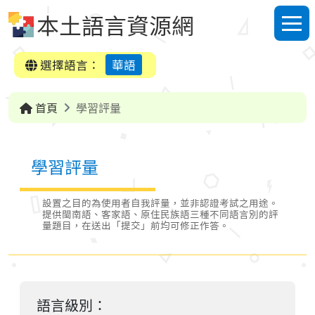
跳到中央內容區塊
本土語言資源網
選單
選擇語言：
華語
首頁
學習評量
學習評量
設置之目的為使用者自我評量，並非認證考試之用途。
提供閩南語、客家語、原住民族語三種不同語言別的評
量題目，在送出「提交」前均可修正作答。
語言級別：