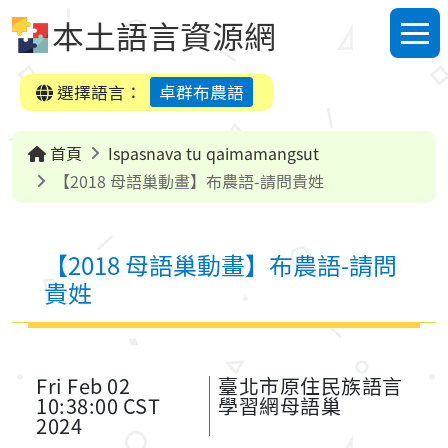
跳到中央內容區塊
本土語言資源網
選單
選擇語言：
卓群布農語
首頁
Ispasnava tu qaimamangsut
【2018 母語巢動畫】布農語-請問貴姓
【2018 母語巢動畫】布農語-請問
貴姓
Fri Feb 02
臺北市原住民族語言
10:38:00 CST
學習網母語巢
2024