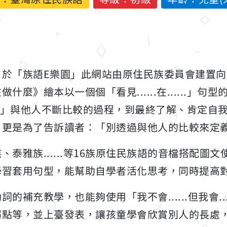
自於「族語E樂園」此網站由原住民族委員會建置
麼》繪本以一個個「看見......在......」句
會......」與他人不斷比較的過程，到最終了解、肯
，更是為了告訴讀者：「別透過與他人的比較來定
泰雅族......等16族原住民族語的音檔搭配圖
學習套用句型，能幫助自學者活化思考，同時提高
的補充教學，也能夠使用「我不會......但我會..
弱點等，並上臺發表，讓孩童學會欣賞別人的長處