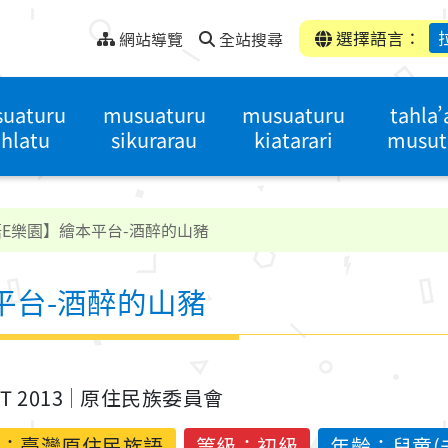
選擇語言：
網站導覽
全站搜尋
uaturu
musuaturu
musuaturu
tahla’
hlatu
sikurarau
kiatarari
musut
E樂園】繪本平台-酒醉的山豬
平台-酒醉的山豬
ST 2013
原住民族委員會
：
臺灣原住民族語
等級：初級
年齡：兒童(未