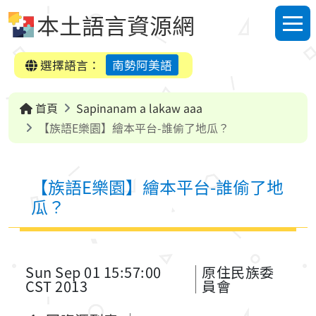
跳到中央內容區塊
本土語言資源網
選單
選擇語言：
南勢阿美語
首頁
Sapinanam a lakaw aaa
【族語E樂園】繪本平台-誰偷了地瓜？
【族語E樂園】繪本平台-誰偷了地
瓜？
Sun Sep 01 15:57:00
原住民族委
CST 2013
員會