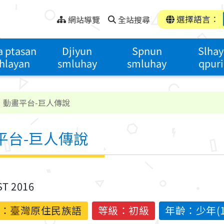
選擇語言：
網站導覽
全站搜尋
 ptasan
Djiyun
Spnun
Slha
hlayan
smluhay
smluhay
qpur
】動畫平台-巨人傳說
平台-巨人傳說
ST 2016
：
臺灣原住民族語
等級：初級
年齡：少年(13