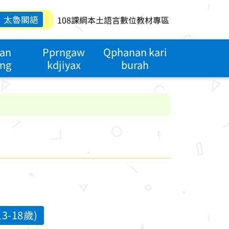
太魯閣語
108課綱本土語言數位教材專區
yan
Pprngaw
Qphanan kari
ing
kdjiyax
burah
-18歲)