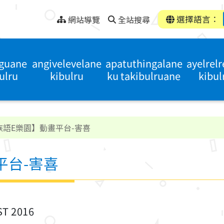
選擇語言：
網站導覽
全站搜尋
iguane
angivelevelane
apatuthingalane
ayelrel
ulru
kibulru
ku takibulruane
kibul
族語E樂園】動畫平台-害喜
平台-害喜
ST 2016