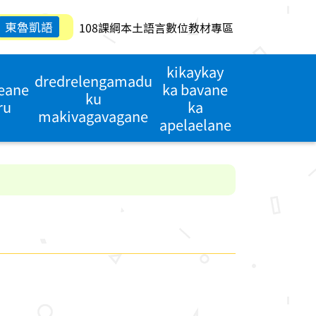
東魯凱語
108課綱本土語言數位教材專區
kikaykay
dredrelengamadu
reane
ka bavane
ku
ru
ka
makivagavagane
apelaelane