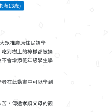
滿13歲)
向大眾推廣原住民語學
，吃到樹上的檸檬都被摘
較不會增添低年級學生學
自學者在此動畫中可以學到
辛苦，傳遞孝順父母的觀