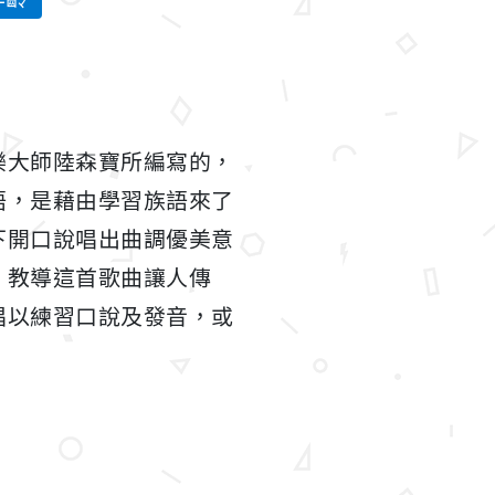
樂大師陸森寶所編寫的，
語，是藉由學習族語來了
下開口說唱出曲調優美意
，教導這首歌曲讓人傳
唱以練習口說及發音，或