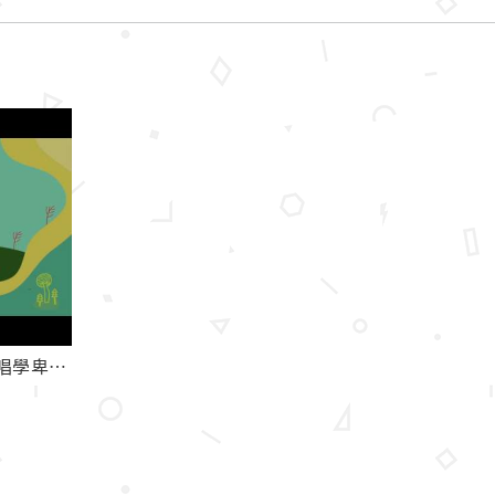
【2016 母語巢 歌謠教學】 歌唱學卑南語