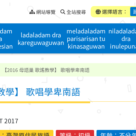
選擇語言：
網站導覽
全站搜尋
adam
meladaladam
niladala
ladaladam dra
a
parisarisan tu
dra
kareguwaguwan
esian
kinasaguwan
inulepun
【2016 母語巢 歌謠教學】 歌唱學卑南語
謠教學】 歌唱學卑南語
T 2017
：
臺灣原住民族語
等級：初級
年齡：不分