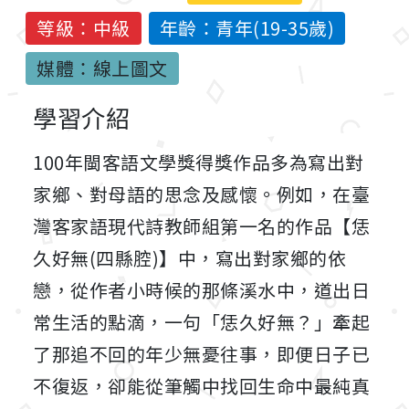
等級：中級
年齡：青年(19-35歲)
媒體：線上圖文
學習介紹
100年閩客語文學獎得獎作品多為寫出對
家鄉、對母語的思念及感懷。例如，在臺
灣客家語現代詩教師組第一名的作品【恁
久好無(四縣腔)】中，寫出對家鄉的依
戀，從作者小時候的那條溪水中，道出日
常生活的點滴，一句「恁久好無？」牽起
了那追不回的年少無憂往事，即便日子已
不復返，卻能從筆觸中找回生命中最純真