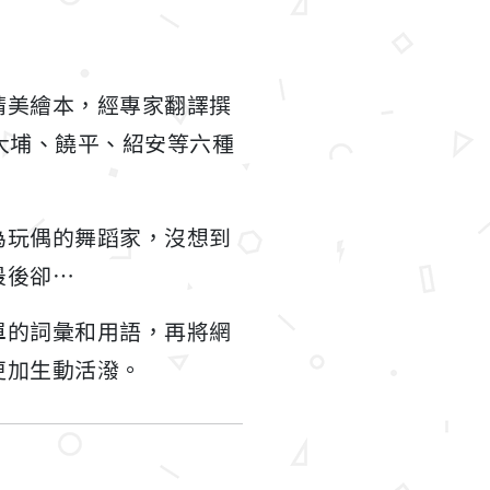
精美繪本，經專家翻譯撰
大埔、饒平、紹安等六種
為玩偶的舞蹈家，沒想到
最後卻…
單的詞彙和用語，再將網
更加生動活潑。