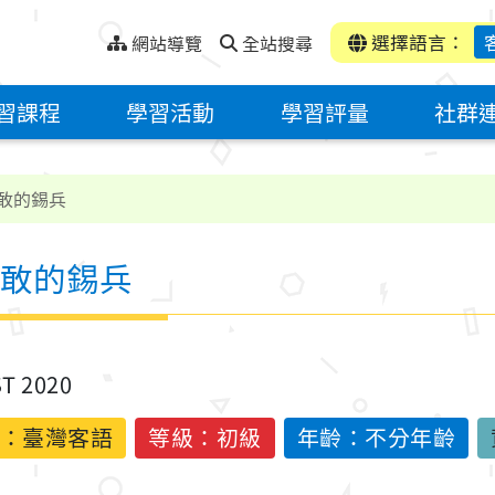
選擇語言：
網站導覽
全站搜尋
習課程
學習活動
學習評量
社群
敢的錫兵
敢的錫兵
ST 2020
：
臺灣客語
等級：初級
年齡：不分年齡