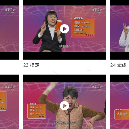
23 捾定
24 牽成