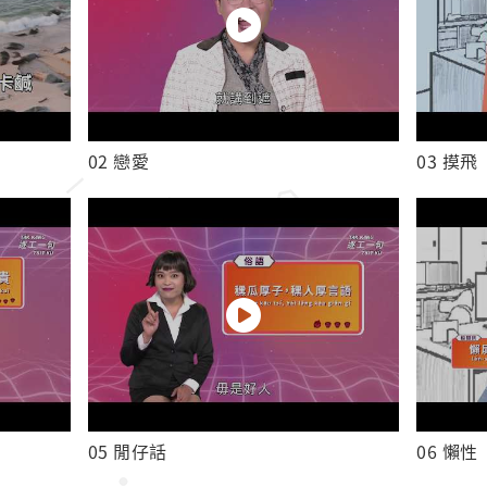
02 戀愛
03 摸飛
05 閒仔話
06 懶性