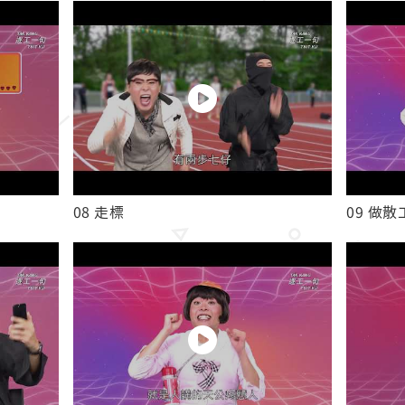
08 走標
09 做散