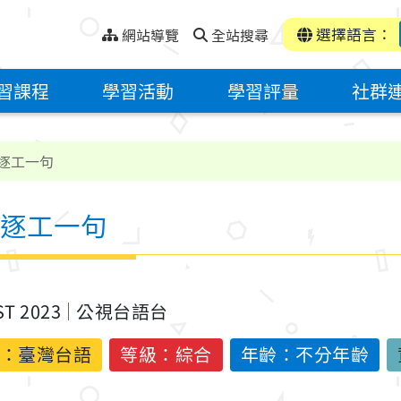
選擇語言：
網站導覽
全站搜尋
習課程
學習活動
學習評量
社群
逐工一句
逐工一句
ST 2023
公視台語台
：
臺灣台語
等級：綜合
年齡：不分年齡