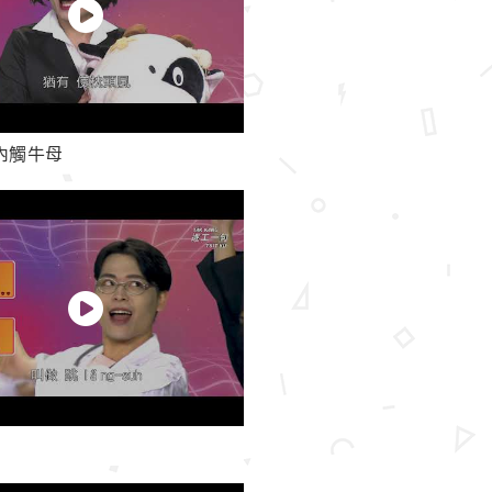
牢內觸牛母