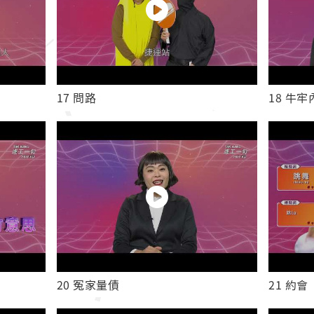
17 問路
18 牛
20 冤家量債
21 約會