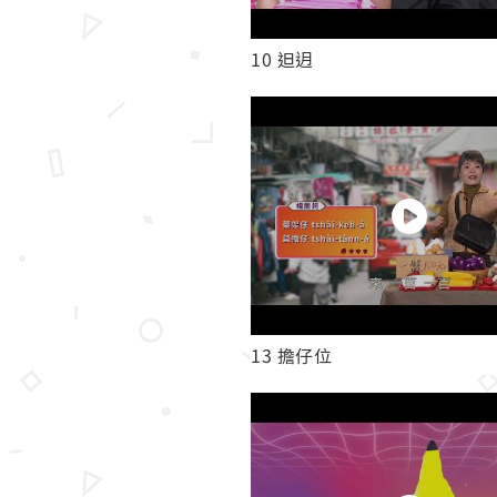
10 𨑨迌
13 擔仔位