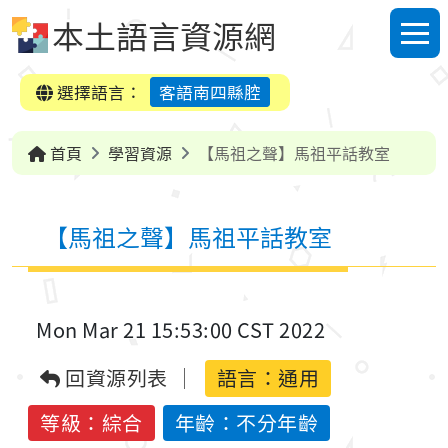
跳到中央內容區塊
本土語言資源網
選單
選擇語言：
客語南四縣腔
首頁
學習資源
【馬祖之聲】馬祖平話教室
【馬祖之聲】馬祖平話教室
Mon Mar 21 15:53:00 CST 2022
回資源列表
語言：
通用
等級：綜合
年齡：不分年齡