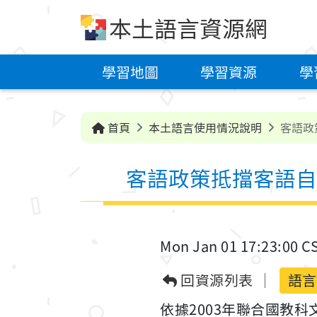
跳到中央內容區塊
本土語言資源網
學習地圖
學習資源
學
首頁
本土語言使用情況說明
客語政
客語政策抵擋客語自
Mon Jan 01 17:23:00 C
回資源列表
語言
依據2003年聯合國教科文組