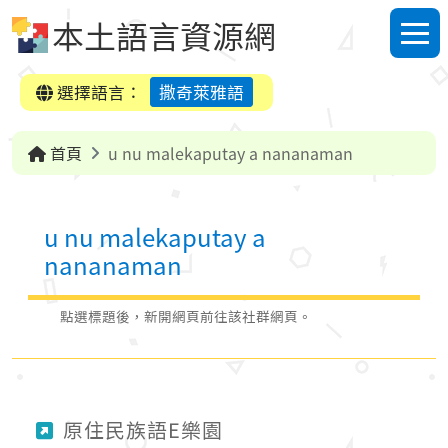
跳到中央內容區塊
本土語言資源網
選單
選擇語言：
撒奇萊雅語
首頁
u nu malekaputay a nananaman
u nu malekaputay a
nananaman
點選標題後，新開網頁前往該社群網頁。
原住民族語E樂園