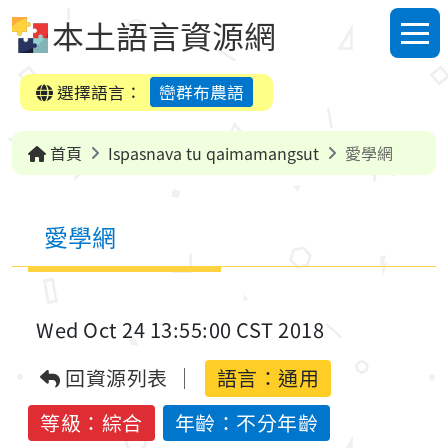
跳到中央內容區塊
本土語言資源網
選單
選擇語言：
巒群布農語
首頁
Ispasnava tu qaimamangsut
愛學網
愛學網
Wed Oct 24 13:55:00 CST 2018
回資源列表
語言：
通用
等級：綜合
年齡：不分年齡