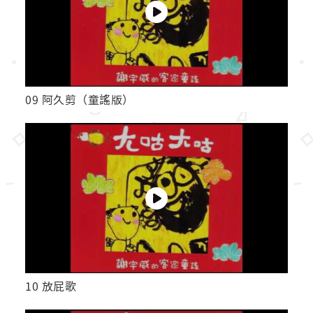
09 阿久剪（童謠版）
10 放屁歌