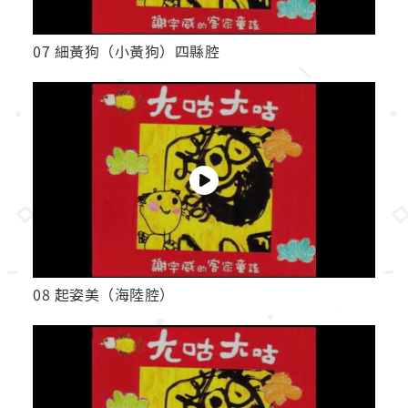
07 細黃狗（小黃狗）四縣腔
08 起姿美（海陸腔）