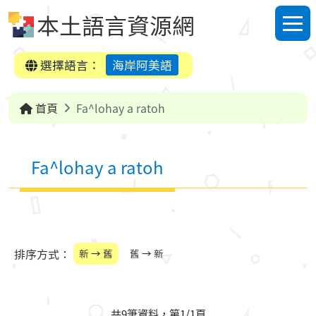
跳到中央內容區塊
本土語言資源網
選單
選擇語言：
海岸阿美語
首頁
Fa^lohay a ratoh
Fa^lohay a ratoh
排序方式：
新 → 舊
舊 → 新
共9筆資料，第1/1頁