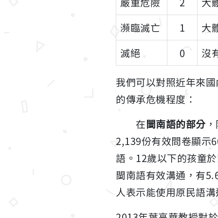
嚴重危險
2
大
瀕臨滅亡
1
大
滅絕
0
沒
我們可以對照近年來國
的傳承危機程度：
在
閩南語的部分
，
2,139份有效問卷顯
語。12歲以下的孩童於
閩南語有效溝通，有5.
人表示能使用原民語溝
2013年葉高華教授對