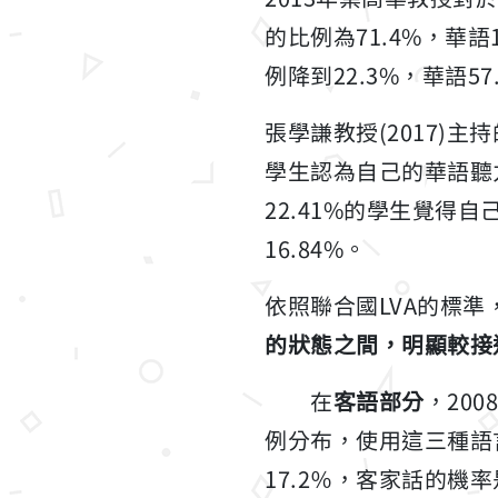
的比例為71.4%，華語
例降到22.3%，華語5
張學謙教授(2017)
學生認為自己的華語聽
22.41%的學生覺
16.84%。
依照聯合國LVA的標準
的狀態之間，明顯較接
在
客語部分
，20
例分布，使用這三種語言
17.2％，客家話的機率