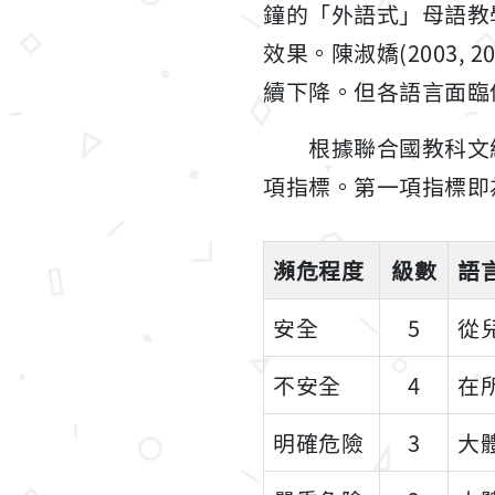
鐘的「外語式」母語教
效果。陳淑嬌(2003,
續下降。但各語言面臨
根據聯合國教科文組織的語言
項指標。第一項指標即
瀕危程度
級數
語
安全
5
從
不安全
4
在
明確危險
3
大