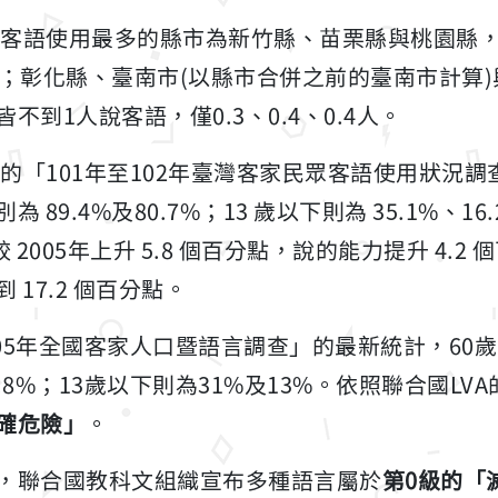
調查客語使用最多的縣市為新竹縣、苗栗縣與桃園縣
7.1人；彰化縣、臺南市(以縣市合併之前的臺南市計
到1人說客語，僅0.3、0.4、0.4人。
布的「101年至102年臺灣客家民眾客語使用狀況調
89.4%及80.7%；13 歲以下則為 35.1%、16
 2005年上升 5.8 個百分點，說的能力提升 4.
17.2 個百分點。
105年全國客家人口暨語言調查」的最新統計，60
7.8%；13歲以下則為31%及13%。依照聯合國LV
確危險」
。
，聯合國教科文組織宣布多種語言屬於
第0級的「