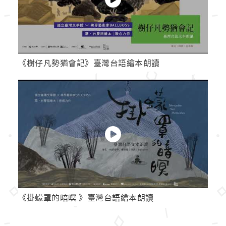
《樹仔凡勢猶會記》臺灣台語繪本朗讀
《掛蠓罩的暗暝 》臺灣台語繪本朗讀