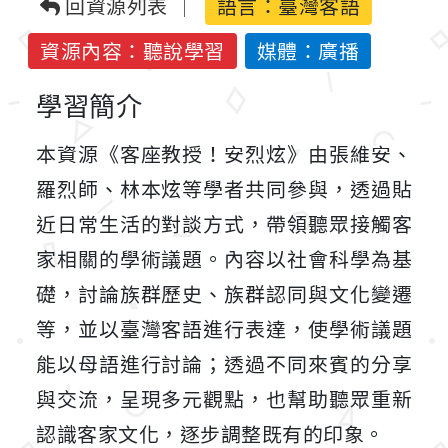
回資源列表
語言：
臺灣客語
資源內容：聽說學習
媒體：廣播
學習簡介
本資源《客座教授！安烈炫》由
張維安
、
羅烈師
、
林本炫
等學者共同參與，透過貼
近日常生活的對談方式，帶領聽眾接觸客
家相關的學術議題。內容以社會科學為基
礎，討論族群歷史、族群認同與文化變遷
等，並以臺灣客語進行表達，使學術議題
能以母語進行討論；透過不同來賓的分享
與交流，呈現多元觀點，也幫助聽眾重新
認識客家文化，逐步調整既有的印象。