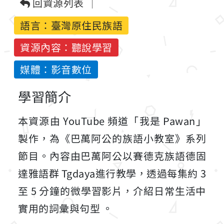
回資源列表
語言：
臺灣原住民族語
資源內容：聽說學習
媒體：影音數位
學習簡介
本資源由
YouTube 頻道「我是 Pawan」
製作，為《巴萬阿公的族語小教室》系列
節目
。內容由巴萬阿公以
賽德克族語德固
達雅語群 Tgdaya進行教學，透過每集約 3
至 5 分鐘的微學習影片，介紹日常生活中
實用的詞彙與句型
。