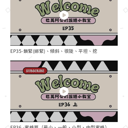
EP35-鎖緊(綁緊)、傾斜、很陡、平坦、挖
EP36 -蜜蜂篇（最小、一般、小型、中型蜜蜂）