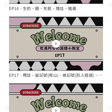
EP16 - 生的、餓、充飢、擋住、搗蛋
EP17 - 標誌、留記號(爬山)、做記號(別人經過)、掛著吊著