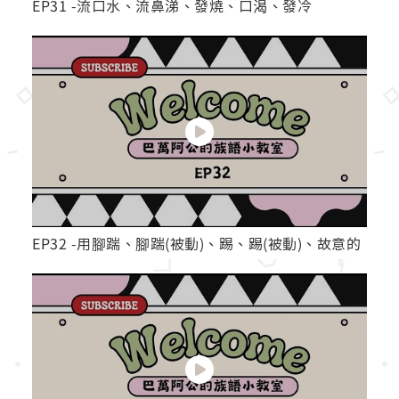
EP31 -流口水、流鼻涕、發燒、口渴、發冷
EP32 -用腳踹、腳踹(被動)、踢、踢(被動)、故意的