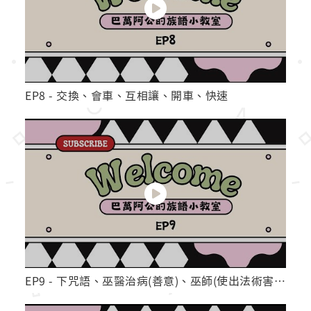
EP8 - 交換、會車、互相讓、開車、快速
EP9 - 下咒語、巫醫治病(善意)、巫師(使出法術害人)、巫師(他人拜託害人)、咒語(已經被嚇咒語)