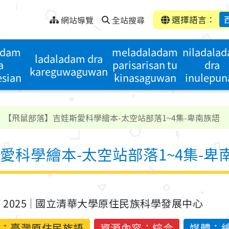
選擇語言：
網站導覽
全站搜尋
adam
meladaladam
niladala
ladaladam dra
a
parisarisan tu
dra
kareguwaguwan
esian
kinasaguwan
inulepun
【飛鼠部落】吉娃斯愛科學繪本-太空站部落1~4集-卑南族語
愛科學繪本-太空站部落1~4集-卑
T 2025
國立清華大學原住民族科學發展中心
：
臺灣原住民族語
資源內容：綜合
媒體：