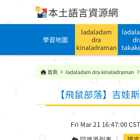
跳到中央內容區塊
本土語言資源網
ladaladam
ladal
學習地圖
dra
dr
kinaladraman
takak
首頁
ladaladam dra kinaladraman
【飛鼠部落】吉娃斯
Fri Mar 21 16:47:00 CS
回資源列表
語言