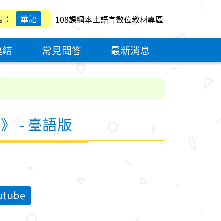
言：
華語
108課綱本土語言數位教材專區
連結
常見問答
最新消息
 - 臺語版
tube