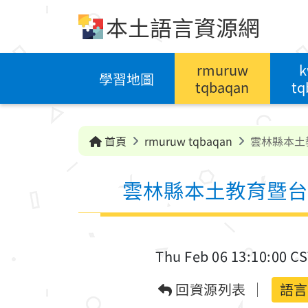
跳到中央內容區塊
本土語言資源網
rmuruw
k
學習地圖
tqbaqan
tq
首頁
rmuruw tqbaqan
雲林縣本土
雲林縣本土教育暨台
Thu Feb 06 13:10:00 C
回資源列表
語言