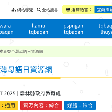
選擇語言：
宜蘭澤
網站導覽
全站搜尋
wara
llamu
pspngan
tqba
baqan
tqbaqan
tqbaqan
lhuy
教育暨台灣母語日資源網
灣母語日資源網
ST 2025
雲林縣政府教育處
：
通用
資源內容：綜合
媒體：綜合