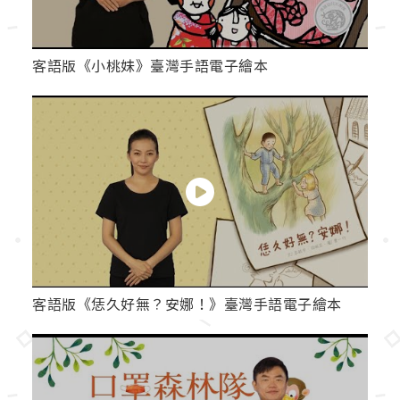
客語版《小桃妹》臺灣手語電子繪本
客語版《恁久好無？安娜！》臺灣手語電子繪本