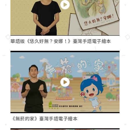
華語版《恁久好無？安娜！》臺灣手語電子繪本
《無菸的家》臺灣手語電子繪本